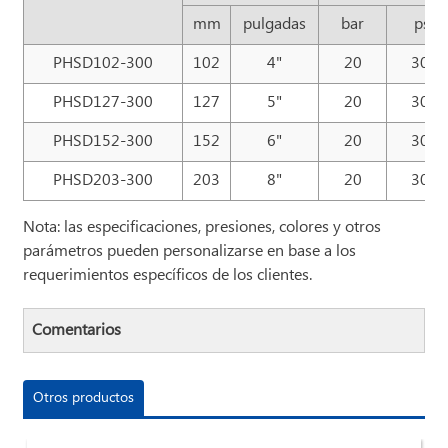
mm
pulgadas
bar
psi
PHSD102-300
102
4"
20
300
PHSD127-300
127
5"
20
300
PHSD152-300
152
6"
20
300
PHSD203-300
203
8"
20
300
Nota: las especificaciones, presiones, colores y otros
parámetros pueden personalizarse en base a los
requerimientos específicos de los clientes.
Comentarios
Otros productos