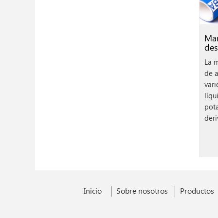
Man
des
La 
de a
vari
líqu
pota
deri
Inicio
Sobre nosotros
Productos