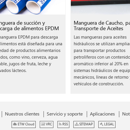
guera de succión y
Manguera de Caucho, p
carga de alimentos EPDM
Transporte de Aceites
manguera EPDM para descarga
Las mangueras para aceites
limentos está diseñada para una
hidráulicos se utilizan ampl
edad de productos alimentarios
para transportar productos
idos, como vino, cerveza, agua
petrolíferos con un contenid
ble, jugos de fruta, leche y
aromático inferior al 20% en
vados lácteos.
sistemas hidráulicos de equi
mecánicos, líneas de retorno 
vehículos de construcción.
Nuestros clientes
Servicio y soporte
Aplicaciones
Not
ETW Cloud
VRC
RSS
SITEMAP
LEGAL