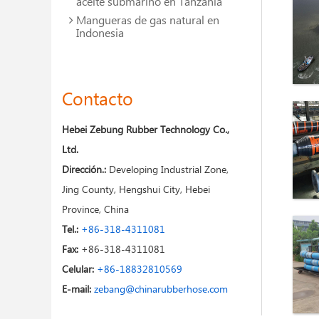
aceite submarino en Tanzania
Mangueras de gas natural en
Indonesia
Contacto
Hebei Zebung Rubber Technology Co.,
Ltd.
Dirección.:
Developing Industrial Zone,
Jing County, Hengshui City, Hebei
Province, China
Tel.:
+86-318-4311081
Fax:
+86-318-4311081
Celular:
+86-18832810569
E-mail:
zebang@chinarubberhose.com