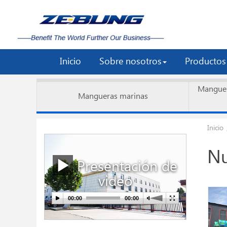
Inicio
Sobre nosotros
Productos
Manguer
Mangueras marinas
Inicio
Nu
Presentación de
video