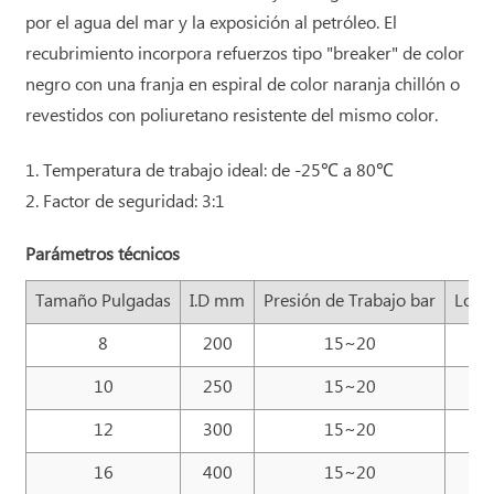
por el agua del mar y la exposición al petróleo. El
recubrimiento incorpora refuerzos tipo "breaker" de color
negro con una franja en espiral de color naranja chillón o
revestidos con poliuretano resistente del mismo color.
1. Temperatura de trabajo ideal: de -25℃ a 80℃
2. Factor de seguridad: 3:1
Parámetros técnicos
Tamaño Pulgadas
I.D mm
Presión de Trabajo bar
Long
8
200
15~20
1~
10
250
15~20
1~
12
300
15~20
1~
16
400
15~20
1~