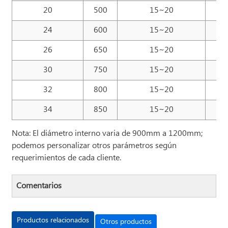
20
500
15~20
2~
24
600
15~20
2~
26
650
15~20
2~
30
750
15~20
2~
32
800
15~20
2~
34
850
15~20
3~
Nota: El diámetro interno varia de 900mm a 1200mm;
podemos personalizar otros parámetros según
requerimientos de cada cliente.
Comentarios
Productos relacionados
Otros productos